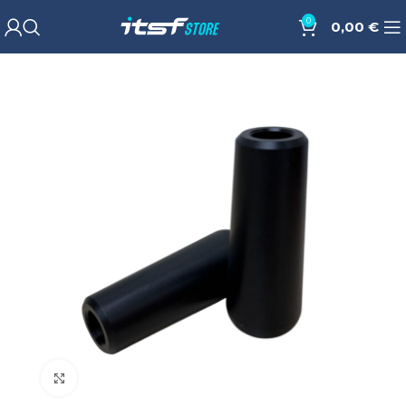
0
0,00
€
Cliquez pour agrandir