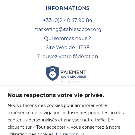
INFORMATIONS
+33 (0)2 40 47 90 84
marketing@tablesoccer.org
Qui sommes nous ?
Site Web de l'ITSF
Trouvez votre fédération
Nous respectons votre vie privée.
SUIVEZ NOUS !
Nous utilisons des cookies pour améliorer votre
Découvrez toutes nos dernières actualités et suivez-
expérience de navigation, diffuser des publicités ou des
nous sur les réseaux sociaux.
contenus personnalisés et analyser notre trafic. En
cliquant sur « Tout accepter », vous consentez à notre
utilisation des cookies.
En savoir plus