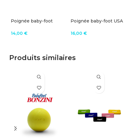
Poignée baby-foot
Poignée baby-foot USA
Poi
longue Bonzini
Bonzini
20
14,00
€
16,00
€
A
AJOUTER AU PANIER
AJOUTER AU PANIER
Produits similaires