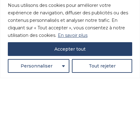
Nous utilisons des cookies pour améliorer votre
INFORMATIONS
expérience de navigation, diffuser des publicités ou des
+33 (0)2 40 47 90 84
contenus personnalisés et analyser notre trafic. En
cliquant sur « Tout accepter », vous consentez à notre
marketing@tablesoccer.org
utilisation des cookies.
En savoir plus
Qui sommes nous ?
Site Web de l'ITSF
Accepter tout
Trouvez votre fédération
Personnaliser
Tout rejeter
SUIVEZ NOUS !
Découvrez toutes nos dernières actualités et suivez-
nous sur les réseaux sociaux.