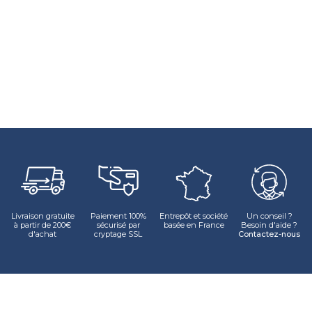
Livraison gratuite
Paiement 100%
Entrepôt et société
Un conseil ?
à partir de 200€
sécurisé par
basée en France
Besoin d'aide ?
d'achat
cryptage SSL
Contactez-nous