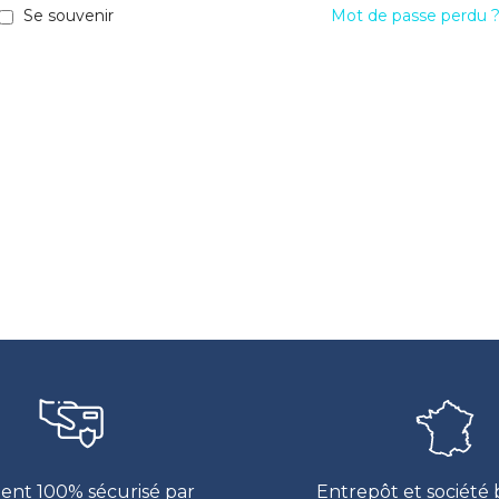
Se souvenir
Mot de passe perdu 
ent 100% sécurisé par
Entrepôt et société