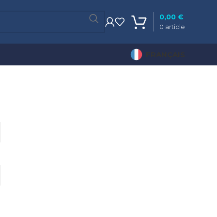
0,00
€
0
article
FRANÇAIS