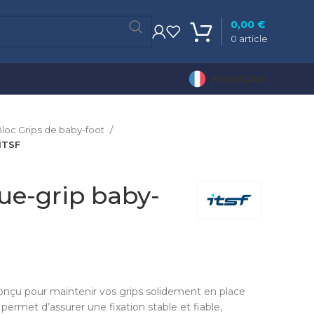
0,00
€
0
article
FRANÇAIS
Bloc Grips de baby-foot
ITSF
ue-grip baby-
onçu pour maintenir vos grips solidement en place
 permet d’assurer une fixation stable et fiable,