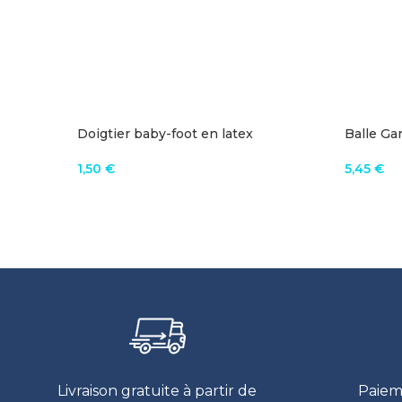
Doigtier baby-foot en latex
Balle Ga
1,50
€
5,45
€
VOIR LE PRODUIT
AJOUTE
Livraison gratuite à partir de
Paiem