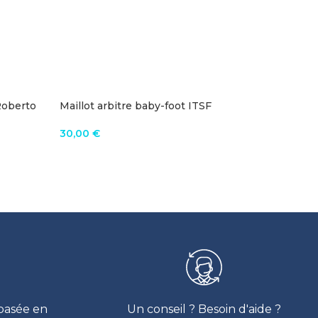
 Roberto
Maillot arbitre baby-foot ITSF
Poignée 
alumini
30,00
€
60,00
€
VOIR LE PRODUIT
AJOUTE
 basée en
Un conseil ? Besoin d'aide ?