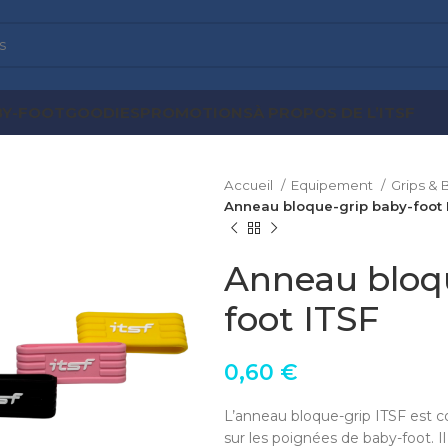
BY-FOOT
GOODIES
PROMOTIONS
À PROPOS DE L’ITSF
Accueil
Equipement
Grips & 
Anneau bloque-grip baby-foot 
Anneau bloq
foot ITSF
0,60
€
L’anneau bloque-grip ITSF est c
sur les poignées de baby-foot. Il