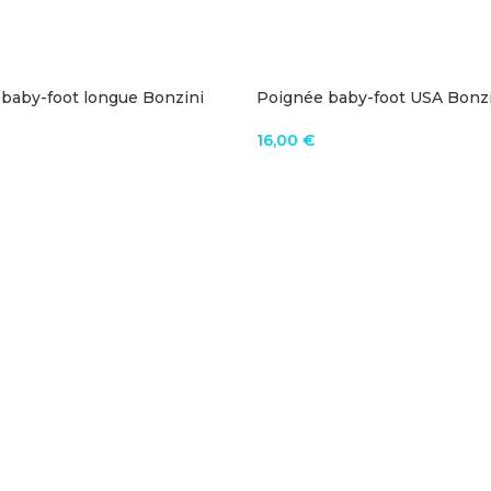
baby-foot longue Bonzini
Poignée baby-foot USA Bonz
16,00
€
R AU PANIER
AJOUTER AU PANIER