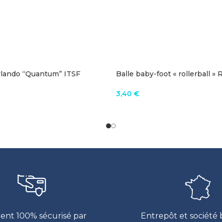
rlando “Quantum” ITSF
Balle baby-foot « rollerball »
Sport
3,40
€
R AU PANIER
AJOUTER AU PANIER
ent 100% sécurisé par
Entrepôt et société