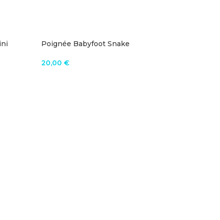
ini
Poignée Babyfoot Snake
20,00
€
AJOUTER AU PANIER