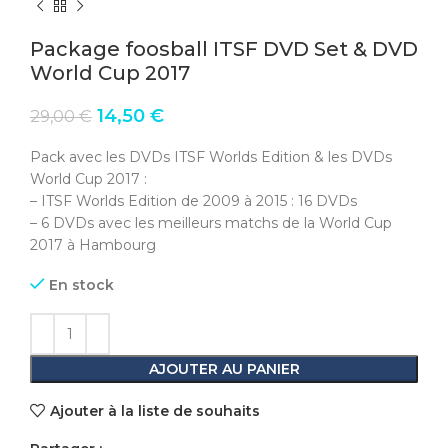
Package foosball ITSF DVD Set & DVD
World Cup 2017
Le
Le
14,50
€
29,00
€
prix
prix
initial
actuel
Pack avec les DVDs ITSF Worlds Edition & les DVDs
était :
est :
World Cup 2017 :
29,00 €.
14,50 €.
– ITSF Worlds Edition de 2009 à 2015 : 16 DVDs
– 6 DVDs avec les meilleurs matchs de la World Cup
2017 à Hambourg
En stock
AJOUTER AU PANIER
Ajouter à la liste de souhaits