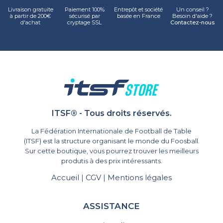
Livraison gratuite
Paiement 100%
Entrepôt et société
Un conseil ?
à partir de 200€
sécurisé par
basée en France
Besoin d'aide ?
d'achat
cryptage SSL
Contactez-nous
ITSF® - Tous droits réservés.
La Fédération Internationale de Football de Table
(ITSF) est la structure organisant le monde du Foosball.
Sur cette boutique, vous pourrez trouver les meilleurs
produtis à des prix intéressants.
Accueil
CGV
Mentions légales
|
|
ASSISTANCE