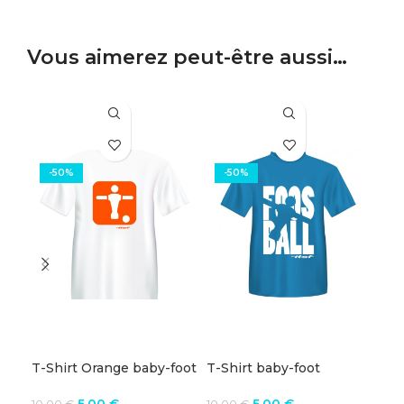
Vous aimerez peut-être aussi…
-50%
-50%
T-Shirt Orange baby-foot
T-Shirt baby-foot
T-S
ITSF
Foosball ITSF
Bo
Le
Le
Le
Le
5,00
€
5,00
€