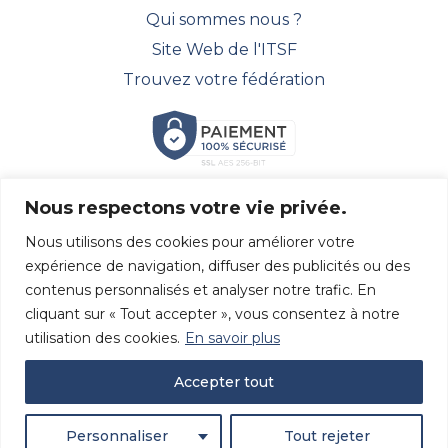
Qui sommes nous ?
Site Web de l'ITSF
Trouvez votre fédération
Nous respectons votre vie privée.
SUIVEZ NOUS !
Nous utilisons des cookies pour améliorer votre
Découvrez toutes nos dernières actualités et suivez-
expérience de navigation, diffuser des publicités ou des
nous sur les réseaux sociaux.
contenus personnalisés et analyser notre trafic. En
cliquant sur « Tout accepter », vous consentez à notre
utilisation des cookies.
En savoir plus
Accepter tout
Site Web réalisé par
Slagon® digital
Personnaliser
Tout rejeter