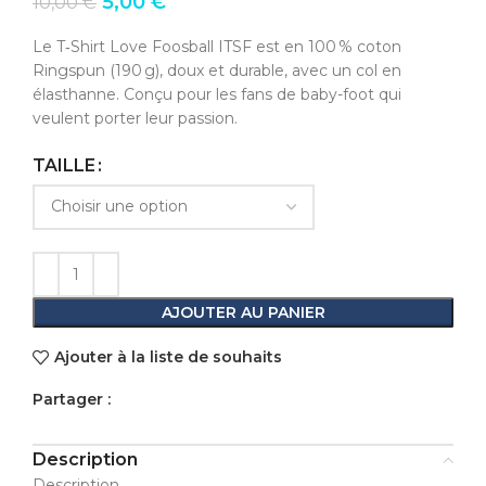
Le
Le
5,00
€
10,00
€
prix
prix
initial
actuel
Le T‑Shirt Love Foosball ITSF est en 100 % coton
était :
est :
Ringspun (190 g), doux et durable, avec un col en
10,00 €.
5,00 €.
élasthanne. Conçu pour les fans de baby-foot qui
veulent porter leur passion.
TAILLE
AJOUTER AU PANIER
Ajouter à la liste de souhaits
Partager :
Description
Description