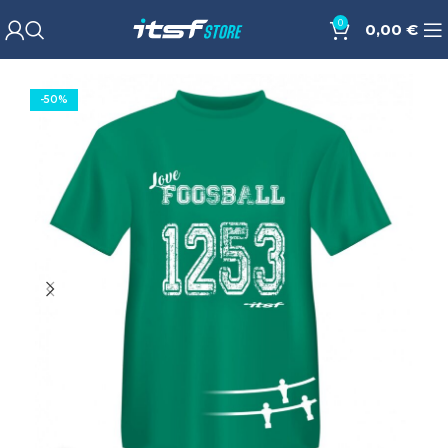
0
0,00
€
-50%