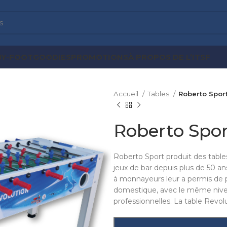
BY-FOOT
GOODIES
PROMOTIONS
À PROPOS DE L’ITSF
Accueil
Tables
Roberto Spor
Roberto Spo
Roberto Sport produit des tables
jeux de bar depuis plus de 50 an
à monnayeurs leur a permis de p
domestique, avec le même nivea
professionnelles. La table Revolu