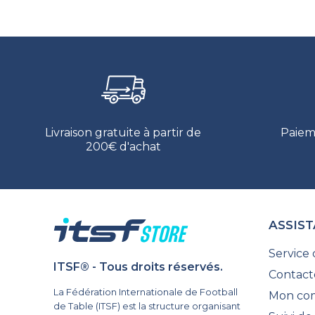
Livraison gratuite à partir de
Paiem
200€ d'achat
ASSIS
Service 
ITSF® - Tous droits réservés.
Contact
La Fédération Internationale de Football
Mon co
de Table (ITSF) est la structure organisant