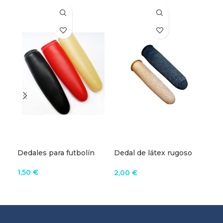
Dedales para futbolín
Dedal de látex rugoso
Cam
para futbolín
ITS
1,50
€
2,00
€
10,
VER EL PRODUCTO
VER EL PRODUCTO
V