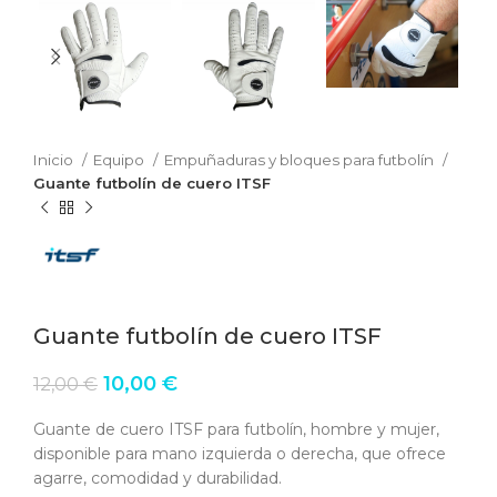
Inicio
Equipo
Empuñaduras y bloques para futbolín
Guante futbolín de cuero ITSF
Guante futbolín de cuero ITSF
El
El
10,00
€
12,00
€
precio
precio
original
actual
Guante de cuero ITSF para futbolín, hombre y mujer,
era:
es:
disponible para mano izquierda o derecha, que ofrece
12,00 €.
10,00 €.
agarre, comodidad y durabilidad.