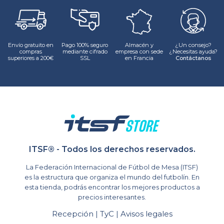
Envío gratuito en
Pago 100% seguro
Almacén y
¿Un consejo?
compras
mediante cifrado
empresa con sede
¿Necesitas ayuda?
superiores a 200€
SSL
en Francia
Contáctanos
ITSF® - Todos los derechos reservados.
La Federación Internacional de Fútbol de Mesa (ITSF)
es la estructura que organiza el mundo del futbolín. En
esta tienda, podrás encontrar los mejores productos a
precios interesantes.
Recepción
TyC
Avisos legales
|
|