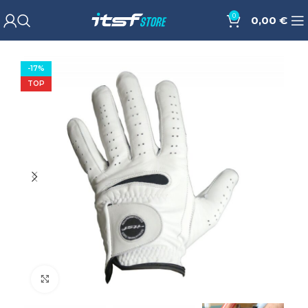
0
0,00
€
-17%
TOP
Cliquez pour agrandir