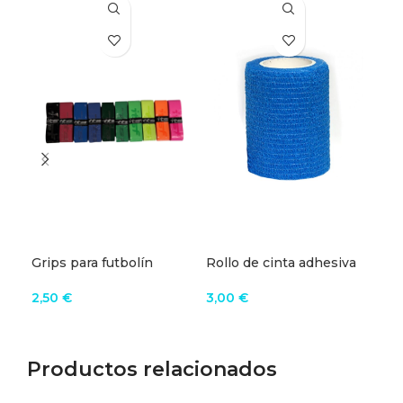
Grips para futbolín
Rollo de cinta adhesiva
Gua
para snake futbolin
fut
Ho
2,50
€
3,00
€
12,
VER EL PRODUCTO
AÑADIR AL CARRITO
V
Productos relacionados