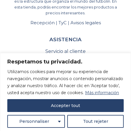
es la estructura que organiza el mundo del futbolín. En
esta tienda, podrás encontrar los mejores productos a
precios interesantes.
Recepción
TyC
Avisos legales
|
|
ASISTENCIA
Servicio al cliente
Contáctanos
Respetamos tu privacidad.
Mi cuenta
Utilizamos cookies para mejorar su experiencia de
Suivi de commande
navegación, mostrar anuncios o contenido personalizado
y analizar nuestro tráfico. Al hacer clic en 'Aceptar todo',
Historial de pedidos
usted acepta nuestro uso de cookies.
Más información
INFORMACIONES
Accepter tout
+33 (0)2 40 47 90 84
Personnaliser
Tout rejeter
marketing@tablesoccer.org