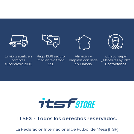
Envío gratuito en
Pago 100% seguro
Almacén y
¿Un consejo?
compras
mediante cifrado
empresa con sede
¿Necesitas ayuda?
superiores a 200€
SSL
en Francia
Contáctanos
ITSF® - Todos los derechos reservados.
La Federación Internacional de Fútbol de Mesa (ITSF)