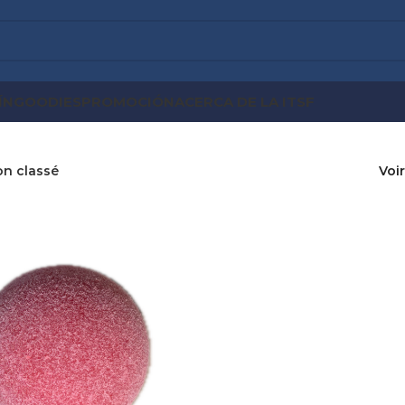
ÍN
GOODIES
PROMOCIÓN
ACERCA DE LA ITSF
n classé
Voi