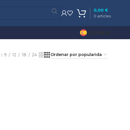
0,00
€
0
articles
ESPAÑOL
r
9
12
18
24