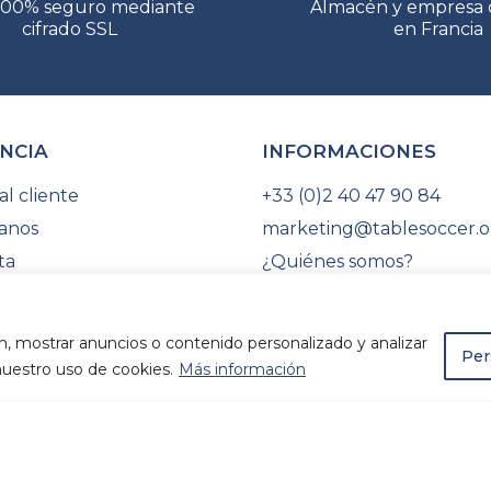
100% seguro mediante
Almacén y empresa 
cifrado SSL
en Francia
NCIA
INFORMACIONES
al cliente
+33 (0)2 40 47 90 84
anos
marketing@tablesoccer.o
ta
¿Quiénes somos?
e commande
Sitio web de la ITSF
l de pedidos
Encuentra tu federación
n, mostrar anuncios o contenido personalizado y analizar
Per
 nuestro uso de cookies.
Más información