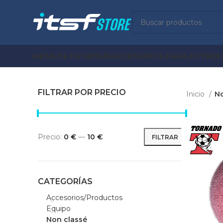
MESA DE FUTBOLÍN
ACCESORIOS PARA FUTBOL
FILTRAR POR PRECIO
Inicio
No
Precio:
0 €
—
10 €
FILTRAR
Precio
Precio
mínimo
máximo
CATEGORÍAS
Accesorios/Productos
Equipo
Non classé