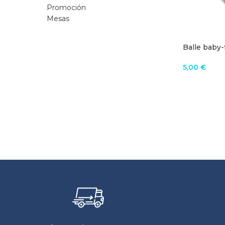
Promoción
Mesas
Balle baby-
compétitio
5,00
€
AÑADIR A