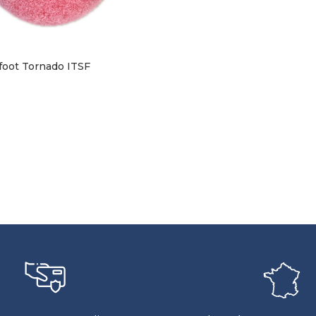
foot Tornado ITSF
n
L CARRITO