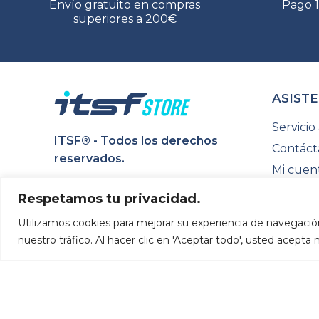
Envío gratuito en compras
Pago 
superiores a 200€
ASISTE
Servicio 
ITSF® - Todos los derechos
Contáct
reservados.
Mi cuen
La Federación Internacional de Fútbol de
Suivi d
Respetamos tu privacidad.
Mesa (ITSF) es la estructura que organiza
Historia
el mundo del futbolín. En esta tienda,
Utilizamos cookies para mejorar su experiencia de navegació
podrás encontrar los mejores productos a
nuestro tráfico. Al hacer clic en 'Aceptar todo', usted acepta
precios interesantes.
Recepción
TyC
Avisos legales
|
|
Site Web réalisé par
Slagon® digital