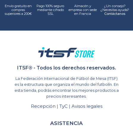
Envío gratuito en
Pago 100% seguro
Almacén y
¿Un consejo?
compras
mediante cifrado
empresa con sede
¿Necesitas ayuda?
superiores a 200€
SSL
en Francia
Contáctanos
ITSF® - Todos los derechos reservados.
La Federación Internacional de Fútbol de Mesa (ITSF)
es la estructura que organiza el mundo del futbolín. En
esta tienda, podrás encontrar los mejores productos a
precios interesantes.
Recepción
TyC
Avisos legales
|
|
ASISTENCIA