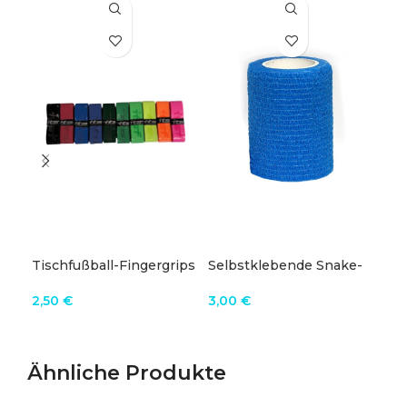
Tischfußball-Fingergrips
Selbstklebende Snake-
IT
Bandrolle Tischfußball
lin
2,50
€
3,00
€
12,
PRODUKT ANZEIGEN
IN DEN WARENKORB
P
Ähnliche Produkte