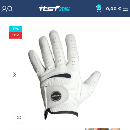
0
0,00
€
-17%
TOP
Cliquez pour agrandir