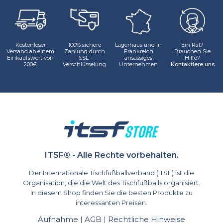
Kostenloser
100% sichere
Lagerhaus und in
Ein Rat?
Versand ab einem
Zahlung durch
Frankreich
Brauchen Sie
Einkaufswert von
SSL-
ansässiges
Hilfe?
200€
Verschlüsselung
Unternehmen
Kontaktiere uns
ITSF® - Alle Rechte vorbehalten.
Der Internationale Tischfußballverband (ITSF) ist die
Organisation, die die Welt des Tischfußballs organisiert.
In diesem Shop finden Sie die besten Produkte zu
interessanten Preisen.
Aufnahme
AGB
Rechtliche Hinweise
|
|