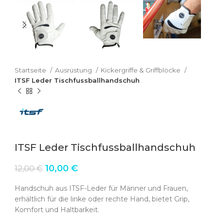
Startseite
Ausrüstung
Kickergriffe & Griffblöcke
ITSF Leder Tischfussballhandschuh
ITSF Leder Tischfussballhandschuh
Ursprünglicher
Aktueller
10,00
€
12,00
€
Preis
Preis
war:
ist:
Handschuh aus ITSF-Leder für Männer und Frauen,
12,00 €
10,00 €.
erhältlich für die linke oder rechte Hand, bietet Grip,
Komfort und Haltbarkeit.