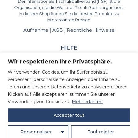
Der Internationale Tischfußballverband (ITSF) ist die
Organisation, die die Welt des Tischfußballs organisiert.
In diesem Shop finden Sie die besten Produkte zu
interessanten Preisen.
Aufnahme
AGB
Rechtliche Hinweise
|
|
HILFE
Kundenservice
Wir respektieren Ihre Privatsphäre.
Kontaktiere uns
Wir verwenden Cookies, um Ihr Surferlebnis zu
Mein Konto
verbessern, personalisierte Anzeigen oder Inhalte zu
liefern und unseren Datenverkehr zu analysieren. Durch
Bestellverfolgung
Klicken auf 'Alle akzeptieren' stimmen Sie unserer
Bestellverlauf
Verwendung von Cookies zu.
Mehr erfahren
INFORMATIONEN
Accepter tout
+33 (0)2 40 47 90 84
Personnaliser
Tout rejeter
marketing@tablesoccer.org