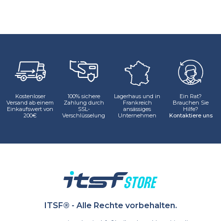
Kostenloser
100% sichere
Lagerhaus und in
Ein Rat?
Versand ab einem
Zahlung durch
Frankreich
Brauchen Sie
Einkaufswert von
SSL-
ansässiges
Hilfe?
200€
Verschlüsselung
Unternehmen
Kontaktiere uns
ITSF® - Alle Rechte vorbehalten.