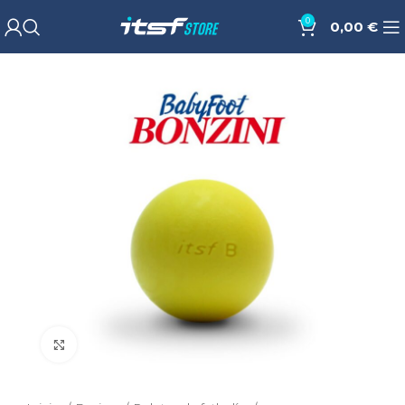
0
0,00
€
Cliquez pour agrandir