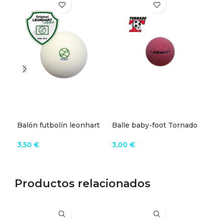
Balón futbolín leonhart
Balle baby-foot Tornado
Bal
ITSF
ITSF training
spo
3,50
€
3,00
€
3,
AÑADIR AL CARRITO
AÑADIR AL CARRITO
A
Productos relacionados