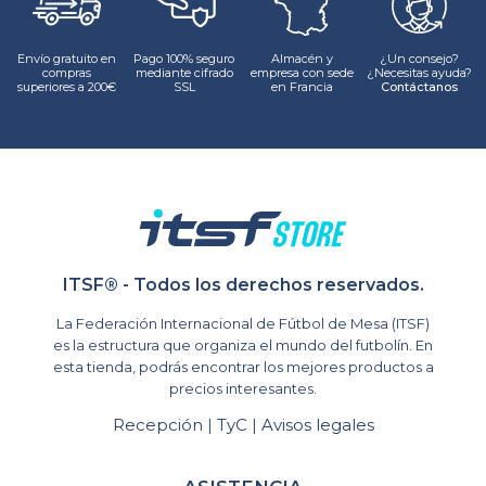
Envío gratuito en
Pago 100% seguro
Almacén y
¿Un consejo?
compras
mediante cifrado
empresa con sede
¿Necesitas ayuda?
superiores a 200€
SSL
en Francia
Contáctanos
ITSF® - Todos los derechos reservados.
La Federación Internacional de Fútbol de Mesa (ITSF)
es la estructura que organiza el mundo del futbolín. En
esta tienda, podrás encontrar los mejores productos a
precios interesantes.
Recepción
TyC
Avisos legales
|
|