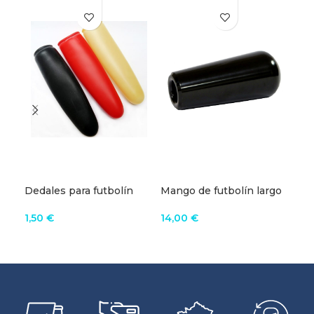
Dedales para futbolín
Mango de futbolín largo
Pel
Bonzini
“Q
1,50
€
14,00
€
5,4
VER EL PRODUCTO
AÑADIR AL CARRITO
A