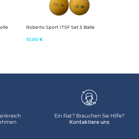
olle
Roberto Sport ITSF Set 5 Bälle
ITSF Her
Tischfußball
Leder
Ur
10,00
€
1
12,00
€
Pr
IN DEN WARENKORB
PRODUK
wa
12
ankreich
Ein Rat? Brauchen Sie Hilfe?
nehmen
Kontaktiere uns