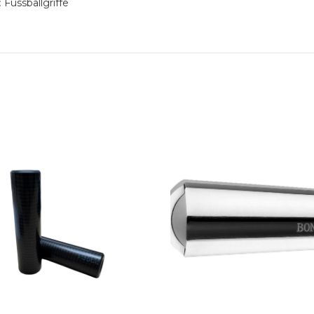
:
Fussballgriffe