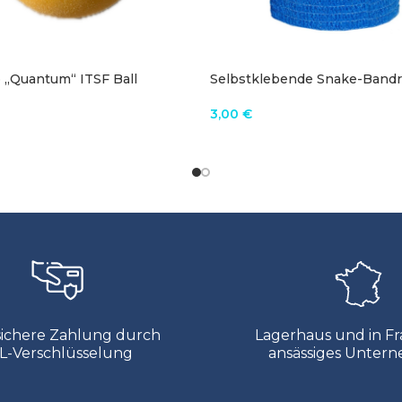
 „Quantum“ ITSF Ball
Selbstklebende Snake-Bandr
Tischfußball
3,00
€
N WARENKORB
IN DEN WARENKORB
sichere Zahlung durch
Lagerhaus und in Fr
L-Verschlüsselung
ansässiges Unter