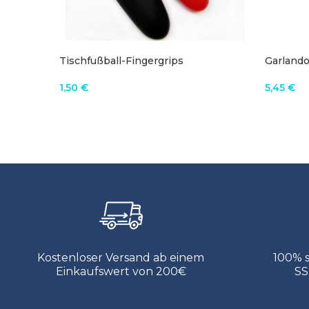
Tischfußball-Fingergrips
Garlando
1,50
€
5,45
€
PRODUKT ANZEIGEN
IN DE
Kostenloser Versand ab einem
100% 
Einkaufswert von 200€
SS