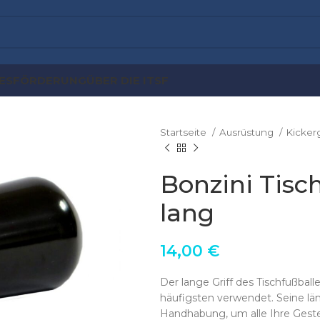
ES
FÖRDERUNG
ÜBER DIE ITSF
Startseite
Ausrüstung
Kickerg
Bonzini Tisch
lang
14,00
€
Der lange Griff des Tischfußball
häufigsten verwendet. Seine län
Handhabung, um alle Ihre Gesten