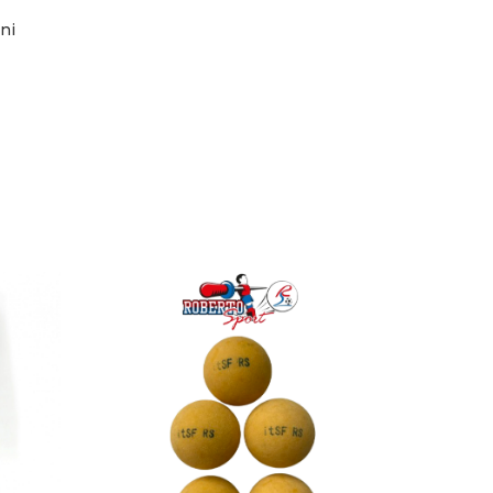
ni
-17%