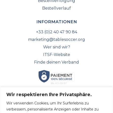
Bestellverfolgung
Bestellverlauf
INFORMATIONEN
+33 (0)2 40 47 90 84
marketing@tablesoccer.org
Wer sind wir?
ITSF-Website
Finde deinen Verband
Wir respektieren Ihre Privatsphäre.
FOLGEN SIE UNS!
Wir verwenden Cookies, um Ihr Surferlebnis zu
Entdecken Sie alle unsere neuesten Nachrichten und
verbessern, personalisierte Anzeigen oder Inhalte zu
folgen Sie uns in den sozialen Medien.