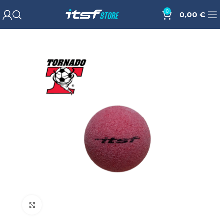
0
0,00
€
Cliquez pour agrandir