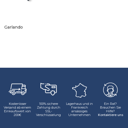
Garlando
KONTAKT AUFNEHMEN
Kostenloser
100% sichere
Lagerhaus und in
Ein Rat?
Versand ab einem
Zahlung durch
Frankreich
Brauchen Sie
Einkaufswert von
SSL-
ansässiges
Hilfe?
200€
Verschlüsselung
Unternehmen
Kontaktiere uns