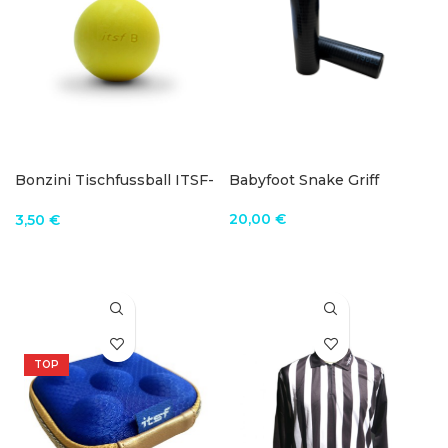
Bonzini Tischfussball ITSF-
Babyfoot Snake Griff
B
20,00
€
3,50
€
IN DEN WARENKORB
IN DEN WARENKORB
TOP