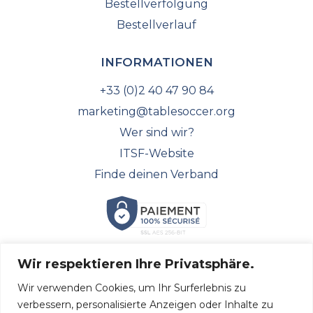
Bestellverfolgung
Bestellverlauf
INFORMATIONEN
+33 (0)2 40 47 90 84
marketing@tablesoccer.org
Wer sind wir?
ITSF-Website
Finde deinen Verband
Wir respektieren Ihre Privatsphäre.
FOLGEN SIE UNS!
Wir verwenden Cookies, um Ihr Surferlebnis zu
Entdecken Sie alle unsere neuesten Nachrichten und
verbessern, personalisierte Anzeigen oder Inhalte zu
folgen Sie uns in den sozialen Medien.