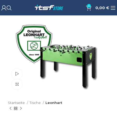
0
0,00
€
Watch video
Cliquez pour agrandir
Startseite
Tische
Leonhart