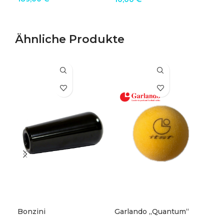
IN DEN WARENKORB
WEITERLESEN
I
Ähnliche Produkte
Bonzini
Garlando „Quantum“
Auf
Tischfussballgriff lang
ITSF Ball
Kic