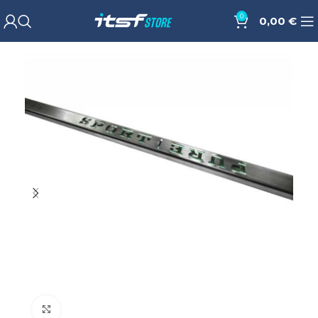
0
0,00
€
Cliquez pour agrandir