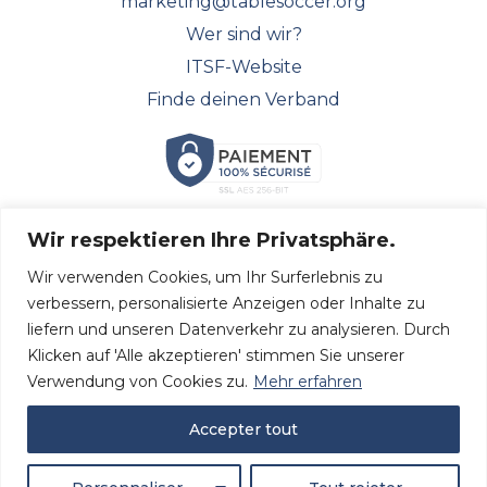
marketing@tablesoccer.org
Wer sind wir?
ITSF-Website
Finde deinen Verband
Wir respektieren Ihre Privatsphäre.
FOLGEN SIE UNS!
Wir verwenden Cookies, um Ihr Surferlebnis zu
Entdecken Sie alle unsere neuesten Nachrichten und
verbessern, personalisierte Anzeigen oder Inhalte zu
folgen Sie uns in den sozialen Medien.
liefern und unseren Datenverkehr zu analysieren. Durch
Klicken auf 'Alle akzeptieren' stimmen Sie unserer
Verwendung von Cookies zu.
Mehr erfahren
Accepter tout
Site Web réalisé par
Slagon® digital