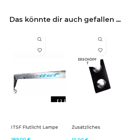
Das könnte dir auch gefallen …
ERSCHÖPF
T
ITSF Flutlicht Lampe
Zusätzliches
Ver
Magnetstück
Tis
189,00
€
10,00
€
14,