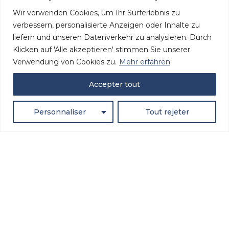
Wer sind wir?
Wir verwenden Cookies, um Ihr Surferlebnis zu
ITSF-Website
verbessern, personalisierte Anzeigen oder Inhalte zu
Finde deinen Verband
liefern und unseren Datenverkehr zu analysieren. Durch
Klicken auf 'Alle akzeptieren' stimmen Sie unserer
Verwendung von Cookies zu.
Mehr erfahren
Accepter tout
FOLGEN SIE UNS!
Personnaliser
Tout rejeter
Entdecken Sie alle unsere neuesten Nachrichten und
folgen Sie uns in den sozialen Medien.
Site Web réalisé par
Slagon® digital