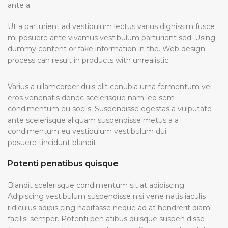
ante a.
Ut a parturient ad vestibulum lectus varius dignissim fusce
mi posuere ante vivamus vestibulum parturient sed. Using
dummy content or fake information in the. Web design
process can result in products with unrealistic.
Varius a ullamcorper duis elit conubia urna fermentum vel
eros venenatis donec scelerisque nam leo sem
condimentum eu sociis. Suspendisse egestas a vulputate
ante scelerisque aliquam suspendisse metus a a
condimentum eu vestibulum vestibulum dui
posuere tincidunt blandit.
Potenti penatibus quisque
Blandit scelerisque condimentum sit at adipiscing.
Adipiscing vestibulum suspendisse nisi vene natis iaculis
ridiculus adipis cing habitasse neque ad at hendrerit diam
facilisi semper. Potenti pen atibus quisque suspen disse