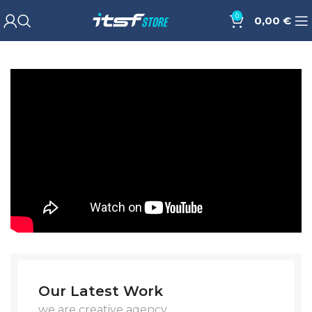
0
0,00
€
Our Latest Work
we are creative agency